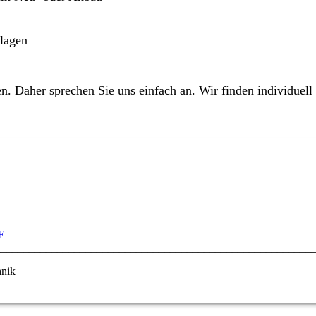
lagen
n. Daher sprechen Sie uns einfach an. Wir finden individuell
E
________________________________________________________
hnik