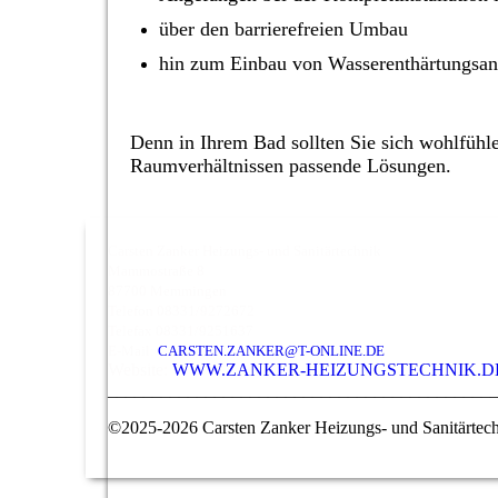
über den barrierefreien Umbau
hin zum Einbau von Wasserenthärtungsan
Denn in Ihrem Bad sollten Sie sich wohlfühle
Raumverhältnissen passende Lösungen.
Carsten Zanker Heizungs- und Sanitärtechnik
Mammostraße 8
87700 Memmingen
Telefon 08331/9272672
Telefax 08331/9251637
E-Mail:
CARSTEN.ZANKER@T-ONLINE.DE
Website:
WWW.ZANKER-HEIZUNGSTECHNIK.D
___________________________________________
©2025-2026 Carsten Zanker Heizungs- und Sanitärtec